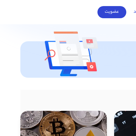
د
عضویت