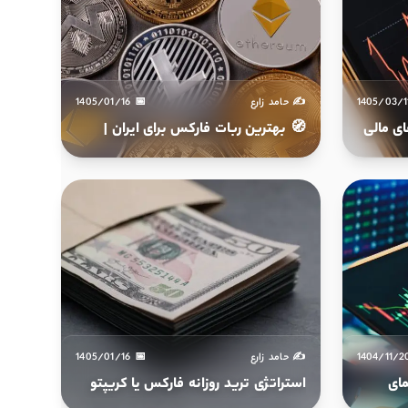
✍️ حامد زارع
📅 1405/01/16
🧭 بهترین ربات فارکس برای ایران |
چطور در اقتصاد بی‌ثبات با ربات تریدر
سود دلاری بسازیم؟
✍️ حامد زارع
📅 1405/01/16
ای
استراتژی ترید روزانه فارکس یا کریپتو