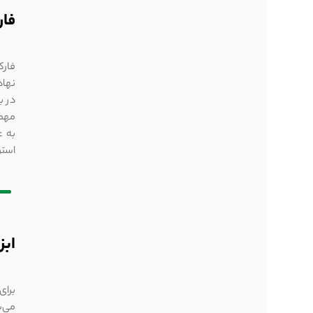
فار
نهاد
در ب
مهمت
به ع
استر
ابز
برای
می‌ش