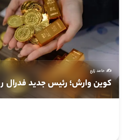
✍️ حامد زارع
کوین وارش؛ رئیس جدید فدرال رزر