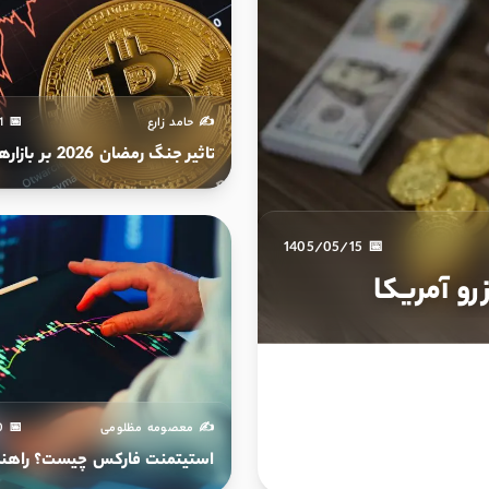
✍️ حامد زارع
📅 1405/03/11
تاثیر جنگ رمضان 2026 بر بازارهای مالی
📅 1405/05/15
و آمریکا
✍️ معصومه مظلومی
📅 1404/11/20
استیتمنت فارکس چیست؟ راهنم