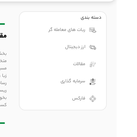
دسته بندی
ربات های معامله گر
مقا
ارز دیجیتال
بخ
متخص
مقالات
زبا
سرمایه گذاری
رسانی2025می‌
ریسک
بخوا
فارکس
کسب