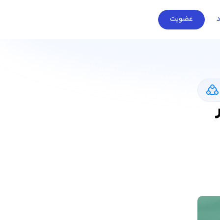
د
عضویت