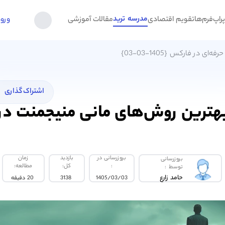
مدرسه ترید
راپ‌فرم‌ها
تقویم اقتصادی
مقالات آموزشی
ورو
در فارکس {1405-03-03}
اشتراک گذاری
بهترین روش‌های مانی منیجمنت در
بروزرسانی در
بازدید
زمان
بروزرسانی
:
کل:
مطالعه:
توسط :
حامد زارع
1405/03/03
3138
20 دقیقه