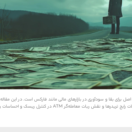
ر ترید (Money Management) مهم‌ترین اصل برای بقا و سودآوری در بازارهای مالی مانند فارکس است. در این مق
مدیریت سرمایه، انواع استراتژی‌های مانی منیجمنت، اشتباهات رایج تریدرها و نقش ربات معامله‌گر ATM در کنتر