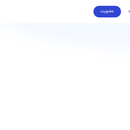
د
عضویت